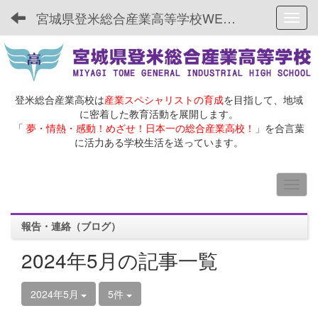
宮城県登米総合産業高等学校WEBサイト
Toggl
登米総合産業高校は
産業スペシャリストの育成
を目指して、地域
に密着した教育活動を展開します。
「
夢・情熱・感動！めざせ！日本一の総合産業高校！
」を合言葉
に活力ある学校生活を送っています。
報告・連絡（ブログ）
2024年5月の記事一覧
2024年5月
5件