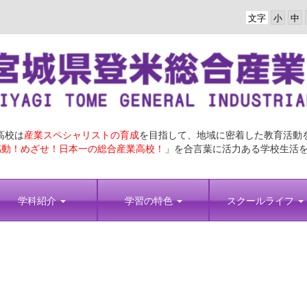
文字
高校は
産業スペシャリストの育成
を目指して、地域に密着した教育活動
動！めざせ！日本一の総合産業高校！
」を合言葉に活力ある学校生活
学科紹介
学習の特色
スクールライフ