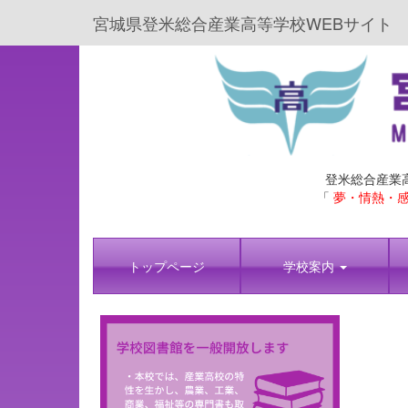
宮城県登米総合産業高等学校WEBサイト
登米総合産業
「
夢・情熱・感
トップページ
学校案内