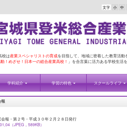
文字
高校は
産業スペシャリストの育成
を目指して、地域に密着した教育活動
動！めざせ！日本一の総合産業高校！
」を合言葉に活力ある学校生活
学科紹介
学習の特色
スクールライフ
会報
会報・第２号・平成３０年２月２８日発行
01,04（JPEG，589KB）