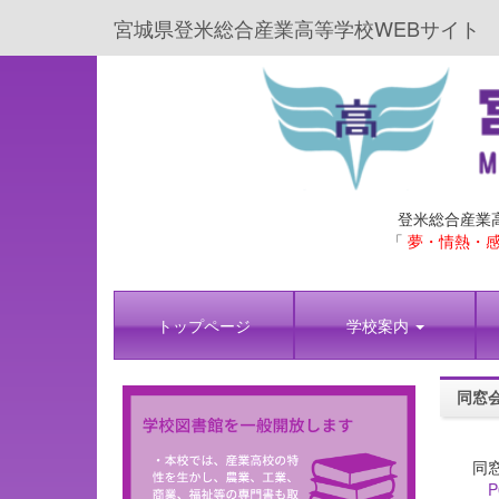
宮城県登米総合産業高等学校WEBサイト
登米総合産業
「
夢・情熱・感
トップページ
学校案内
同窓
同窓
P