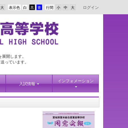
ログイン
表示色
行間
を展開します。
を送っています。
インフォメーション
入試情報