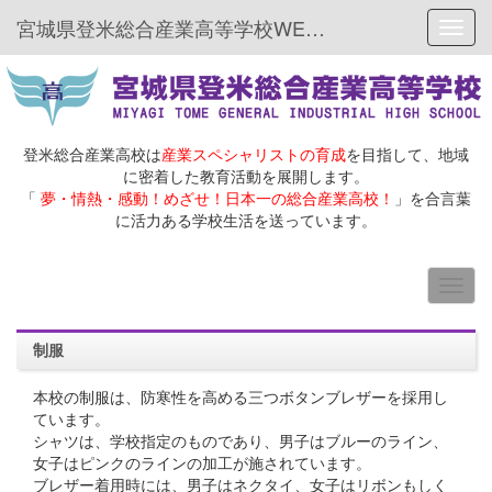
宮城県登米総合産業高等学校WEBサイト
Toggl
登米総合産業高校は
産業スペシャリストの育成
を目指して、地域
に密着した教育活動を展開します。
「
夢・情熱・感動！めざせ！日本一の総合産業高校！
」を合言葉
に活力ある学校生活を送っています。
制服
本校の制服は、防寒性を高める三つボタンブレザーを採用し
ています。
シャツは、学校指定のものであり、男子はブルーのライン、
女子はピンクのラインの加工が施されています。
ブレザー着用時には、男子はネクタイ、女子はリボンもしく