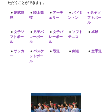
ただくことができます。
●
硬式野
●
陸上競
●
アーチ
●
バドミ
● 男子ソ
球
技
ェリー
ントン
フトボー
ル
●
女子ソ
●
男子バ
●
女子バ
●
ソフト
●
卓球
フトボー
レーボー
レーボー
テニス
ル
ル
ル
●
サッカ
●
バスケ
●
弓道
●
剣道
●
空手道
ー
ットボー
ル