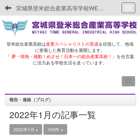
宮城県登米総合産業高等学校WEBサイト
Toggl
登米総合産業高校は
産業スペシャリストの育成
を目指して、地域
に密着した教育活動を展開します。
「
夢・情熱・感動！めざせ！日本一の総合産業高校！
」を合言葉
に活力ある学校生活を送っています。
報告・連絡（ブログ）
2022年1月の記事一覧
2022年1月
100件