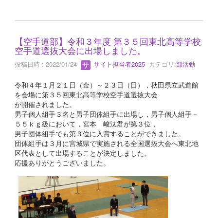
【空手道部】令和３年度 第３５回東北高等学校
空手道選抜大会に出場しました。
投稿日時 : 2022/01/24
サイト担当者2025
カテゴリ:
部活動
令和４年１月２１日（金）～２３日（日），秋田県立武道館
を会場に第３５回東北高等学校空手道選抜大会
が開催されました。
男子個人組手３名と男子団体組手に出場し，男子個人組手－
５５ｋｇ級において，宮本 峻汰君が第３位，
男子団体組手でも第３位に入賞することができました。
団体組手は３月に宮城県で実施される全国選抜大会へ東北地
区代表として出場することが決定しました。
応援ありがとうございました。