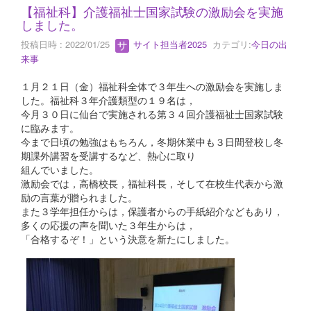
【福祉科】介護福祉士国家試験の激励会を実施
しました。
投稿日時 : 2022/01/25
サイト担当者2025
カテゴリ:
今日の出
来事
１月２１日（金）福祉科全体で３年生への激励会を実施しま
した。福祉科３年介護類型の１９名は，
今月３０日に仙台で実施される第３４回介護福祉士国家試験
に臨みます。
今まで日頃の勉強はもちろん，冬期休業中も３日間登校し冬
期課外講習を受講するなど、熱心に取り
組んでいました。
激励会では，高橋校長，福祉科長，そして在校生代表から激
励の言葉が贈られました。
また３学年担任からは，保護者からの手紙紹介などもあり，
多くの応援の声を聞いた３年生からは，
「合格するぞ！」という決意を新たにしました。