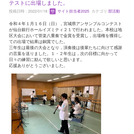
テストに出場しました。
投稿日時 : 2022/01/18
サイト担当者2025
カテゴリ:
部活動
令和４年１月１６日（日），宮城県アンサンブルコンテスト
が仙台銀行ホールイズミティ２１で行われました。本校は地
区大会において管楽八重奏で金賞を受賞し，出場権を獲得し
ての出場で結果は銅賞でした。
三年生は最後の大会となり，演奏後は後輩たちに向けて感謝
の言葉を送りました。１・２年生は，次の目標に向かって
日々の練習に励んで欲しいと思います。
応援ありがとうございました。