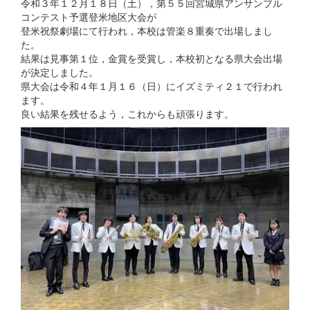
令和３年１２月１８日（土），第５５回宮城県アンサンブル
コンテスト予選登米地区大会が
登米祝祭劇場にて行われ，本校は管楽８重奏で出場しまし
た。
結果は見事第１位，金賞を受賞し，本校初となる県大会出場
が決定しました。
県大会は令和４年１月１６（日）にイズミティ２１で行われ
ます。
良い結果を残せるよう，これからも頑張ります。