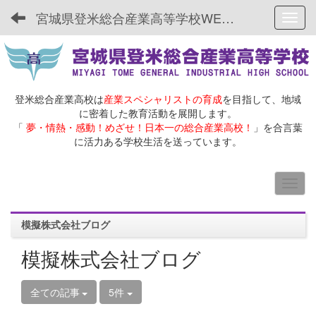
宮城県登米総合産業高等学校WEBサイト
Toggl
登米総合産業高校は
産業スペシャリストの育成
を目指して、地域
に密着した教育活動を展開します。
「
夢・情熱・感動！めざせ！日本一の総合産業高校！
」を合言葉
に活力ある学校生活を送っています。
模擬株式会社ブログ
模擬株式会社ブログ
全ての記事
5件