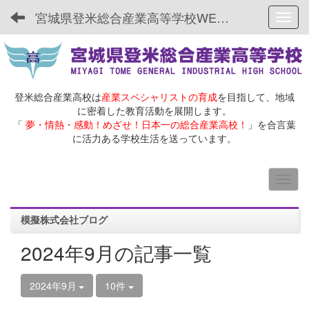
宮城県登米総合産業高等学校WEBサイト
Toggl
登米総合産業高校は
産業スペシャリストの育成
を目指して、地域
に密着した教育活動を展開します。
「
夢・情熱・感動！めざせ！日本一の総合産業高校！
」を合言葉
に活力ある学校生活を送っています。
模擬株式会社ブログ
2024年9月の記事一覧
2024年9月
10件