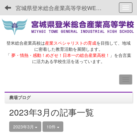
宮城県登米総合産業高等学校WEBサイト
Toggl
登米総合産業高校は
産業スペシャリストの育成
を目指して、地域
に密着した教育活動を展開します。
「
夢・情熱・感動！めざせ！日本一の総合産業高校！
」を合言葉
に活力ある学校生活を送っています。
農場ブログ
2023年3月の記事一覧
2023年3月
10件