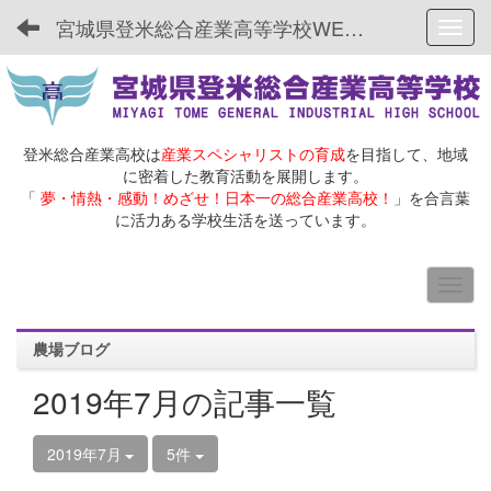
宮城県登米総合産業高等学校WEBサイト
Toggl
登米総合産業高校は
産業スペシャリストの育成
を目指して、地域
に密着した教育活動を展開します。
「
夢・情熱・感動！めざせ！日本一の総合産業高校！
」を合言葉
に活力ある学校生活を送っています。
農場ブログ
2019年7月の記事一覧
2019年7月
5件