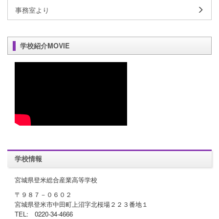
事務室より
学校紹介MOVIE
学校情報
宮城県登米総合産業高等学校
〒９８７－０６０２
宮城県登米市中田町上沼字北桜場２２３番地１
TEL: 0220-34-4666