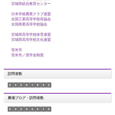
宮城県総合教育センター
日本学校農業クラブ連盟
全国工業高等学校長協会
全国商業高等学校協会
宮城県高等学校体育連盟
宮城県高等学校文化連盟
登米市
登米市／奨学金制度
訪問者数
0
5
2
9
1
9
4
2
農場ブログ・訪問者数
0
0
2
9
5
5
1
9