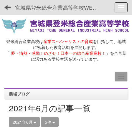
宮城県登米総合産業高等学校WEBサイト
Toggl
登米総合産業高校は
産業スペシャリストの育成
を目指して、地域
に密着した教育活動を展開します。
「
夢・情熱・感動！めざせ！日本一の総合産業高校！
」を合言葉
に活力ある学校生活を送っています。
農場ブログ
2021年6月の記事一覧
2021年6月
5件