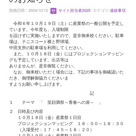
投稿日時 : 2024/10/15
サイト担当者2025
カテゴリ:
連絡事項
令和６年１０月１９日（土）に産業祭の一般公開を予定し
ています。今年度も、入場制限
を設けずに実施いたしますので、是非御来校ください。駐車
場は、テニスコート横と野球場、
中田支所の駐車場を利用してください。
また、１０月１８日（金）にはプロジェクションマッピン
グも予定しています。出店等は
ありませんが、是非御覧ください。
なお、御来校いただく場合には、下記の事項を御確認いた
だき、御理解御協力くださいま
すようお願い申し上げます。
記
１ テーマ 「 笑顔満祭～青春への扉～ 」
２ 日時及び内容
１０月１８日（金）産業祭１日目
プロジェクションマッピング １８：００～１８：３０
（入場受付：１７：４５～１８：２０）
１０月１９日（土）産業祭２日目