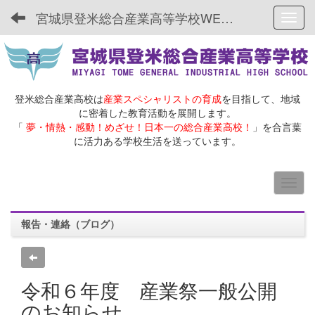
宮城県登米総合産業高等学校WEBサイト
Toggl
登米総合産業高校は
産業スペシャリストの育成
を目指して、地域
に密着した教育活動を展開します。
「
夢・情熱・感動！めざせ！日本一の総合産業高校！
」を合言葉
に活力ある学校生活を送っています。
報告・連絡（ブログ）
令和６年度 産業祭一般公開
のお知らせ