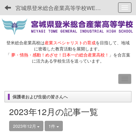
宮城県登米総合産業高等学校WEBサイト
Toggl
登米総合産業高校は
産業スペシャリストの育成
を目指して、地域
に密着した教育活動を展開します。
「
夢・情熱・感動！めざせ！日本一の総合産業高校！
」を合言葉
に活力ある学校生活を送っています。
保護者および生徒の皆さんへ
2023年12月の記事一覧
2023年12月
1件