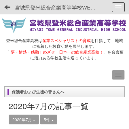
宮城県登米総合産業高等学校WEBサイト
Toggl
登米総合産業高校は
産業スペシャリストの育成
を目指して、地域
に密着した教育活動を展開します。
「
夢・情熱・感動！めざせ！日本一の総合産業高校！
」を合言葉
に活力ある学校生活を送っています。
保護者および生徒の皆さんへ
2020年7月の記事一覧
2020年7月
5件