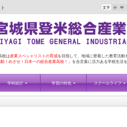
イト
文字
高校は
産業スペシャリストの育成
を目指して、地域に密着した教育活動
動！めざせ！日本一の総合産業高校！
」を合言葉に活力ある学校生活
学科紹介
学習の特色
スクールライフ