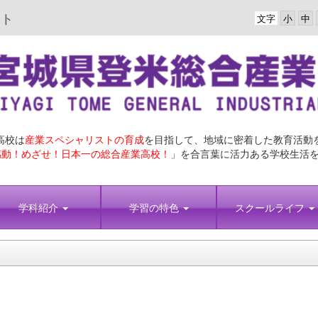
イト
文字
高校は
産業スペシャリストの育成
を目指して、地域に密着した教育活動
動！めざせ！日本一の総合産業高校！
」を合言葉に活力ある学校生活
学科紹介
学習の特色
スクールライフ