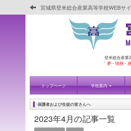
宮城県登米総合産業高等学校WEBサ
登米総合産業
「
夢・情熱・感
トップページ
学校案内
保護者および生徒の皆さんへ
2023年4月の記事一覧