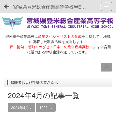
宮城県登米総合産業高等学校WEBサイト
Toggl
登米総合産業高校は
産業スペシャリストの育成
を目指して、地域
に密着した教育活動を展開します。
「
夢・情熱・感動！めざせ！日本一の総合産業高校！
」を合言葉
に活力ある学校生活を送っています。
保護者および生徒の皆さんへ
2024年4月の記事一覧
2024年4月
100件