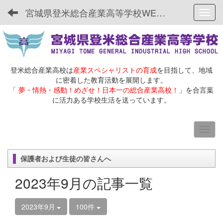
宮城県登米総合産業高等学校WEBサイト
Toggl
登米総合産業高校は
産業スペシャリストの育成
を目指して、地域
に密着した教育活動を展開します。
「
夢・情熱・感動！めざせ！日本一の総合産業高校！
」を合言葉
に活力ある学校生活を送っています。
保護者および生徒の皆さんへ
2023年9月の記事一覧
2023年9月
100件