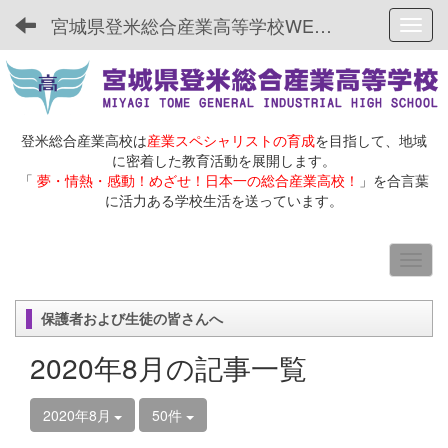
宮城県登米総合産業高等学校WEBサイト
Toggl
登米総合産業高校は
産業スペシャリストの育成
を目指して、地域
に密着した教育活動を展開します。
「
夢・情熱・感動！めざせ！日本一の総合産業高校！
」を合言葉
に活力ある学校生活を送っています。
保護者および生徒の皆さんへ
2020年8月の記事一覧
2020年8月
50件